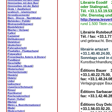
Librairie Ecodif 
[
Anreisetips mit dem Bus
]
[
Anreisetips mit der Bahn
]
oder Stalingrad,
[
Ärzte + Apotheken
]
Tél. +33.1.53.19.5
[
arabisch - islamisches
]
Uhr. Dienstag und
[
Arrondissements
]
[
Bars - Discos - Nachtklubs
]
http://www.lesver
[
Behörden / Politik
]
rund 1.500 Titeln zu
[
Bistroempfehlungen
]
[
Bootsfahrten
]
[
Bücher / Verlage
]
Librairie Rutebeu
[
Cafes
]
Tél. / fax: +33.1.7
[
Camping
]
[
Delikatessen
]
und gebraucht. Best
[
Detektive
]
[
deutsches
]
[
Fahrradverleih
]
librairie artazar
[
Flughäfen - Flugbuchung
]
+33.1.40.40.24.00
[
Fotografen
]
[
Freizeitparks Asterix & Disney
]
Sonntags und in d
[
Fundbüro
]
Kunstbuchhandlung
[
Geschäfte
]
[
Gesundheit / Beauté
]
[
Historisches
]
Éditions Bauer 30
[
Hochzeitsmode
]
+33.1.40.22.75.00,
[
Hostels
]
[
Hotels
]
fax: +33.1.48.24.0
[
Jobs
]
Verlagsgruppe Baue
[
jüdisches
]
[
Juweliere/Schmuck
]
[
Kinos
]
Éditions Sarbacane
[
Kochkurse
]
fax: +33.1.42.46.2
[
Küchenutensilien
]
[
Kunst / Kultur
]
[
Märkte
]
Éditions Guy Delc
[
Metro u. Businformationen
]
[
Mode
]
+33.1.56.03.92.20,
[
Modeschulen
]