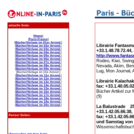
aktuelle Seite:
[
Home
]
[
Paris-France
]
[
Bücher/Verlage im 01er Arrond.
]
Librairie Fantasm
[
Bücher/Verlage im 02e Arrond.
]
[
Bücher/Verlage im 03e Arrond.
]
+33.1.48.78.72.44,
[
Bücher/Verlage im 04e Arrond.
]
http://www.fanta
[
Bücher/Verlage im 05e Arrond.
]
[
Bücher/Verlage im 06e Arrond.
]
Rodeo, Kiwi, Swing
[
Bücher/Verlage im 07e Arrond.
]
Nevada, Akim, Beng
[
Bücher/Verlage im 08e Arrond.
]
[
Bücher/Verlage im 09e Arrond.
]
Lug, Mon Journal, Ar
[Bücher/Verlage im 10e Arrond.]
[
Bücher/Verlage im 11e Arrond.
]
[
Bücher/Verlage im 12e Arrond.
]
Librairie Kalacha
[
Bücher/Verlage im 13e Arrond.
]
[
Bücher/Verlage im 14e Arrond.
]
fax: +33.1.40.05.0
[
Bücher/Verlage im 15e Arrond.
]
Bücher Artikel zur 
[
Bücher/Verlage im 16e Arrond.
]
[
Bücher/Verlage im 17e Arrond.
]
(9)
[
Bücher/Verlage im 18e Arrond.
]
[
Bücher/Verlage im 19e Arrond.
]
[
Bücher/Verlage im 20e Arrond.
]
La
Balustrade 25, 
+33.1.42.05.66.38,
Pariser Seiten:
fax: +33.1.42.05.6
und Samstag von 1
Wissenschaftsbuch
[
Anreisetips mit dem Auto
]