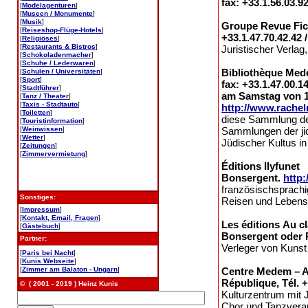
fax: +33.1.56.03.9
[
Modelagenturen
]
[
Museen / Monumente
]
[
Musik
]
Groupe Revue Ficu
[
Reiseshop-Flüge-Hotels
]
+33.1.47.70.42.42 /
[
Religiöses
]
[
Restaurants & Bistros
]
Juristischer Verlag
[
Schokoladenmacher
]
[
Schuhe / Lederwaren
]
Bibliothèque Mede
[
Schulen / Universitäten
]
[
Sport
]
fax: +33.1.47.00.1
[
Stadtführer
]
am Samstag von 1
[
Tanz / Theater
]
[
Taxis - Stadtauto
]
http://www.rachel
[
Toiletten
]
diese Sammlung den
[
Touristinformation
]
[
Weinwissen
]
Sammlungen der jid
[
Wetter
]
Jüdischer Kultus in
[
Zeitungen
]
[
Zimmervermietung
]
Éditions Ilyfunet
Bonsergent.
http
französischsprachi
Sonstiges:
Reisen und Lebensar
[
Impressum
]
[
Kontakt, Email, Fragen
]
Les éditions Au c
[
Gästebuch
]
Bonsergent oder R
Partner:
Verleger von Kunst
[
Paris bei Nacht
]
[
Kunis Webseite
]
[
Zimmer am Balaton - Ungarn
]
Centre Medem – A
République, Tél. +
© ( 2001 - 2019 ) Heinz Kunis
Kulturzentrum mit 
Chor und Tanzvera