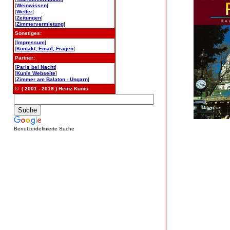
[
Weinwissen
]
[
Wetter
]
[
Zeitungen
]
[
Zimmervermietung
]
Sonstiges:
[
Impressum
]
[
Kontakt, Email, Fragen
]
Partner:
[
Paris bei Nacht
]
[
Kunis Webseite
]
[
Zimmer am Balaton - Ungarn
]
© ( 2001 - 2019 ) Heinz Kunis
Benutzerdefinierte Suche