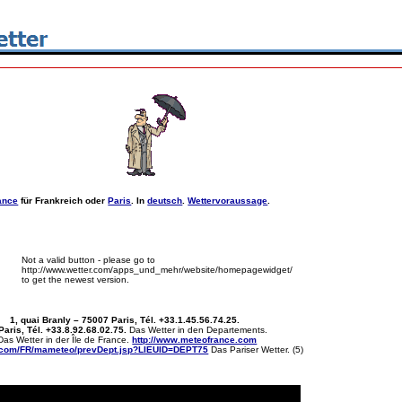
ance
für Frankreich oder
Paris
. In
deutsch
.
Wettervoraussage
.
Not a valid button - please go to
http://www.wetter.com/apps_und_mehr/website/homepagewidget/
to get the newest version.
 1, quai Branly – 75007 Paris, Tél. +33.1.45.56.74.25.
aris, Tél. +33.8.92.68.02.75.
Das Wetter in den Departements.
Das Wetter in der Île de France.
http://www.meteofrance.com
e.com/FR/mameteo/prevDept.jsp?LIEUID=DEPT75
Das Pariser Wetter. (5)