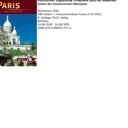
klassischen Sightseeing -Programm auch die modernen
Seiten der französischen Metropole.
Nestmeyer, Ralf,
288 Seiten + herausnehmbare Karte (1:20.000),
8. Auflage 2013, farbig,
lieferbar,
16,90 EUR, 24,90 SFR
ISBN 978-3-89953-757-4