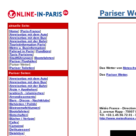
aktuelle Seite:
[
Home
] [
Paris-France
]
[
Anreisetips mit dem Auto
]
[
Anreisetips mit dem Bus
]
[
Anreisetips mit der Bahn
]
[
Touristinformation Paris
]
[
Metro u. Businformation
]
[
Fahrrad in Paris
] [
Fundbüro
]
[
Taxis Parisiens
]
[
Stadtführungen
] [
Bootsfahrten
]
[
Pariser Flughäfen
]
[Pariser Wetter]
[
Pariser Toiletten
]
Das Wetter von
Meteo-fr
Pariser Seiten:
Das
Pariser Wetter
.
[
Anreisetips mit dem Auto
]
[
Anreisetips mit dem Bus
]
[
Anreisetips mit der Bahn
]
[
Ärzte + Apotheken
]
[
arabisch - islamisches
]
[
Arrondissements
]
[
Bars - Discos - Nachtklubs
]
[
Behörden / Politik
]
[
Bistroempfehlungen
]
Météo France - Direction
[
Bootsfahrten
]
2, avenue Rapp - 75007 P
[
Botschaften
]
Tél. +33.1.45.56.72.01 -
http://www.meteofranc
[
Bücher / Verlage
]
[
Cafes
]
[
Camping
]
[
Delikatessen
]
[
Detektive
]