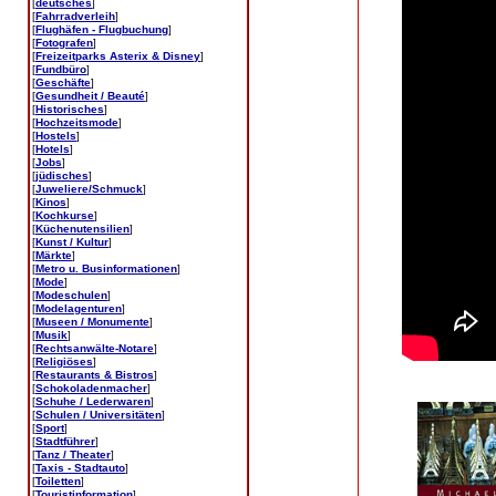
[
deutsches
]
[
Fahrradverleih
]
[
Flughäfen - Flugbuchung
]
[
Fotografen
]
[
Freizeitparks Asterix & Disney
]
[
Fundbüro
]
[
Geschäfte
]
[
Gesundheit / Beauté
]
[
Historisches
]
[
Hochzeitsmode
]
[
Hostels
]
[
Hotels
]
[
Jobs
]
[
jüdisches
]
[
Juweliere/Schmuck
]
[
Kinos
]
[
Kochkurse
]
[
Küchenutensilien
]
[
Kunst / Kultur
]
[
Märkte
]
[
Metro u. Businformationen
]
[
Mode
]
[
Modeschulen
]
[
Modelagenturen
]
[
Museen / Monumente
]
[
Musik
]
[
Rechtsanwälte-Notare
]
[
Religiöses
]
[
Restaurants & Bistros
]
[
Schokoladenmacher
]
[
Schuhe / Lederwaren
]
[
Schulen / Universitäten
]
[
Sport
]
[
Stadtführer
]
[
Tanz / Theater
]
[
Taxis - Stadtauto
]
[
Toiletten
]
[
Touristinformation
]