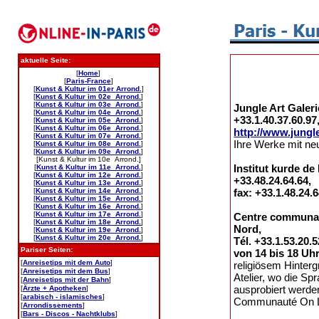
aktuelle Seite:
[
Home
]
[
Paris-France
]
[
Kunst & Kultur im 01er Arrond.
]
[
Kunst & Kultur im 02e Arrond.
]
[
Kunst & Kultur im 03e Arrond.
]
Jungle Art Galeri
[
Kunst & Kultur im 04e Arrond.
]
+33.1.40.37.60.97
[
Kunst & Kultur im 05e Arrond.
]
[
Kunst & Kultur im 06e Arrond.
]
http://www.jungl
[
Kunst & Kultur im 07e Arrond.
]
Ihre Werke mit neu
[
Kunst & Kultur im 08e Arrond.
]
[
Kunst & Kultur im 09e Arrond.
]
[Kunst & Kultur im 10e Arrond.]
Institut kurde de
[
Kunst & Kultur im 11e Arrond.
]
[
Kunst & Kultur im 12e Arrond.
]
+33.48.24.64.64,
[
Kunst & Kultur im 13e Arrond.
]
[
Kunst & Kultur im 14e Arrond.
]
fax: +33.1.48.24.
[
Kunst & Kultur im 15e Arrond.
]
[
Kunst & Kultur im 16e Arrond.
]
[
Kunst & Kultur im 17e Arrond.
]
Centre communaut
[
Kunst & Kultur im 18e Arrond.
]
Nord,
[
Kunst & Kultur im 19e Arrond.
]
[
Kunst & Kultur im 20e Arrond.
]
Tél. +33.1.53.20.
Pariser Seiten:
von 14 bis 18 Uh
[
Anreisetips mit dem Auto
]
religiösem Hinterg
[
Anreisetips mit dem Bus
]
Atelier, wo die S
[
Anreisetips mit der Bahn
]
ausprobiert werden;
[
Ärzte + Apotheken
]
[
arabisch - islamisches
]
Communauté On 
[
Arrondissements
]
[
Bars - Discos - Nachtklubs
]