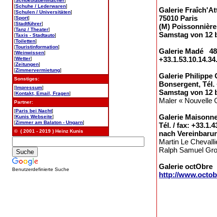
[
Schokoladenmacher
]
[
Schuhe / Lederwaren
]
Galerie Fraîch'A
[
Schulen / Universitäten
]
75010 Paris
[
Sport
]
[
Stadtführer
]
(M) Poissonnière,
[
Tanz / Theater
]
Samstag von 12 b
[
Taxis - Stadtauto
]
[
Toiletten
]
[
Touristinformation
]
Galerie Madé 48,
[
Weinwissen
]
+33.1.53.10.14.34
[
Wetter
]
[
Zeitungen
]
[
Zimmervermietung
]
Galerie Philippe
Sonstiges:
Bonsergent, Tél. 
[
Impressum
]
Samstag von 12 b
[
Kontakt, Email, Fragen
]
Maler « Nouvelle O
Partner:
[
Paris bei Nacht
]
Galerie Maisonne
[
Kunis Webseite
]
[
Zimmer am Balaton - Ungarn
]
Tél. / fax: +33.1
© ( 2001 - 2019 ) Heinz Kunis
nach Vereinbaru
Martin Le Chevalli
Ralph Samuel Gros
Galerie octObre 
Benutzerdefinierte Suche
http://www.octob