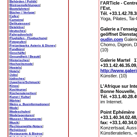
[
Behörden / Politik
]
l'ARTicle - Centr
[
Bistroempfehlungen
]
l'Est,
[
Bootsfahrten
]
[
Bücher / Verlage
]
Tél. +33.1.42.78.
[
Cafes
]
Yoga, Pilates, Tai
[
Camping
]
[
Delikatessen
]
[
Detektive
]
Galerie a l’ensei
[
deutsches
]
geöffnet Diensta
[
Fahrradverleih
]
[
Flughäfen - Flugbuchung
]
oudin.com
Galeri
[
Fotografen
]
Chomo, Digeon, Du
[
Freizeitparks Asterix & Disney
]
(10)
[
Fundbüro
]
[
Geschäfte
]
[
Gesundheit / Beauté
]
Galerie Martel 17
[
Historisches
]
[
Hochzeitsmode
]
+33.1.42.46.35.09
[
Hostels
]
http://www.galer
[
Hotels
]
[
Jobs
]
Künstler. (10)
[
jüdisches
]
[
Juweliere/Schmuck
]
L'Afrique sur In
[
Kinos
]
[
Kochkurse
]
Bonne Nouvelle,
[
Küchenutensilien
]
Tél. +33.1.40.28.4
[
Kunst / Kultur
]
[
Märkte
]
im Internet.
[
Metro u. Businformationen
]
[
Mode
]
Point Ephémère 2
[
Modeschulen
]
[
Modelagenturen
]
+33.1.40.34.02.48
[
Museen / Monumente
]
fax: +33.1.40.34.
[
Musik
]
[
Rechtsanwälte-Notare
]
Konzertsaal, Auss
[
Religiöses
]
Künstlerateliers, -
[
Restaurants & Bistros
]