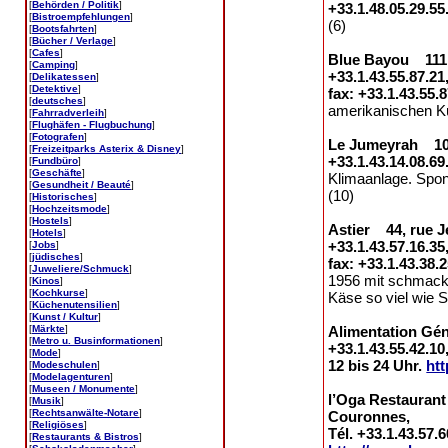
[
Behörden / Politik
]
+33.1.48.05.29.55
[
Bistroempfehlungen
]
(6)
[
Bootsfahrten
]
[
Bücher / Verlage
]
[
Cafes
]
Blue Bayou 111 /
[
Camping
]
+33.1.43.55.87.21
[
Delikatessen
]
[
Detektive
]
fax: +33.1.43.55.
[
deutsches
]
amerikanischen Küc
[
Fahrradverleih
]
[
Flughäfen - Flugbuchung
]
[
Fotografen
]
Le Jumeyrah 101,
[
Freizeitparks Asterix & Disney
]
+33.1.43.14.08.69
[
Fundbüro
]
[
Geschäfte
]
Klimaanlage. Spon
[
Gesundheit / Beauté
]
(10)
[
Historisches
]
[
Hochzeitsmode
]
[
Hostels
]
Astier 44, rue J
[
Hotels
]
+33.1.43.57.16.35
[
Jobs
]
[
jüdisches
]
fax: +33.1.43.38.
[
Juweliere/Schmuck
]
1956 mit schmack
[
Kinos
]
[
Kochkurse
]
Käse so viel wie 
[
Küchenutensilien
]
[
Kunst / Kultur
]
[
Märkte
]
Alimentation Gén
[
Metro u. Businformationen
]
+33.1.43.55.42.1
[
Mode
]
12 bis 24 Uhr.
htt
[
Modeschulen
]
[
Modelagenturen
]
[
Museen / Monumente
]
l’Oga Restaurant
[
Musik
]
[
Rechtsanwälte-Notare
]
Couronnes,
[
Religiöses
]
Tél. +33.1.43.57.
[
Restaurants & Bistros
]