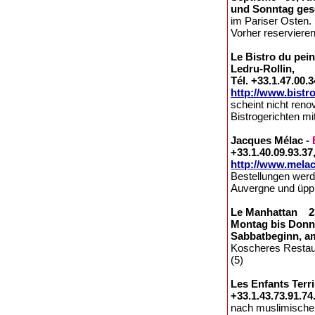
und Sonntag ges
im Pariser Osten.
Vorher reservieren
Le Bistro du pei
Ledru-Rollin,
Tél. +33.1.47.00.3
http://www.bistr
scheint nicht reno
Bistrogerichten m
Jacques Mélac -
+33.1.40.09.93.37
http://www.melac
Bestellungen werd
Auvergne und üppig
Le Manhattan 231
Montag bis Donne
Sabbatbeginn, am
Koscheres Restaur
(5)
Les Enfants Terri
+33.1.43.73.91.74
nach muslimischen