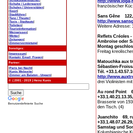
http://www.loga-
[
Schokoladenmacher
]
[
Schuhe / Lederwaren
]
französischer Küch
[
Schulen / Universitäten
]
[
Sport
]
[
Stadtführer
]
Sans Gêne 122, r
[
Tanz / Theater
]
http://www.sansg
[
Taxis - Stadtauto
]
[
Toiletten
]
Weitere Adresse: 
[
Touristinformation
]
[
Weinwissen
]
Reflets Créoles 
[
Wetter
]
[
Zeitungen
]
Ambroise oder Sai
[
Zimmervermietung
]
Montag geschlo
Sonstiges:
Freitag kreolische
[
Impressum
]
[
Kontakt, Email, Fragen
]
Matouchka aux tr
Partner:
Sébastien-Froiss
[
Paris bei Nacht
]
Tél. +33.1.43.57.1
[
Kunis Webseite
]
[
Zimmer am Balaton - Ungarn
]
http://www.auxtr
© ( 2001 - 2019 ) Heinz Kunis
drei Violinisten m
Au rond Point 67
+33.1.40.21.13.35
Brasserie von 193
Benutzerdefinierte Suche
den Tisch. (4)
Juanchito 69, ru
+33.1.48.07.26.29
Samstag und Son
Kolumbianische K