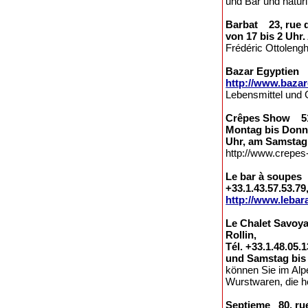
und Bar und natürl
Barbat 23, rue de
von 17 bis 2 Uhr
Frédéric Ottolengh
Bazar Egyptien 29
http://www.baza
Lebensmittel und 
Crêpes Show 51, 
Montag bis Donne
Uhr, am Samstag 
http://www.crepes-
Le bar à soupes 
+33.1.43.57.53.79
http://www.leba
Le Chalet Savoya
Rollin,
Tél. +33.1.48.05.
und Samstag bis
können Sie im Alp
Wurstwaren, die h
Septieme 80, rue