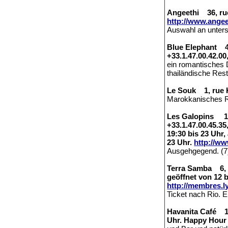
Angeethi 36, rue 
http://www.angee
Auswahl an unters
Blue Elephant 43-
+33.1.47.00.42.0
ein romantisches D
thailändische Rest
Le Souk 1, rue Ke
Marokkanisches Re
Les Galopins 11, 
+33.1.47.00.45.3
19:30 bis 23 Uhr
23 Uhr.
http://ww
Ausgehgegend. (7
Terra Samba 6, pa
geöffnet von 12 b
http://membres.l
Ticket nach Rio.
Havanita Café 11,
Uhr. Happy Hour 