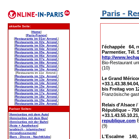
aktuelle Seite:
[
Home
]
[
Paris-France
]
[
Restaurants im 01er Arrond.
]
[
Restaurants im 02e Arrond.
]
[
Restaurants im 03e Arrond.
]
l'échappée 64, r
[
Restaurants im 04e Arrond.
]
Parmentier, Tél. 
[
Restaurants im 05e Arrond.
]
[
Restaurants im 06e Arrond.
]
http://www.lech
[
Restaurants im 07e Arrond.
]
Bio-Restaurant u
[
Restaurants im 08e Arrond.
]
[
Restaurants im 09e Arrond.
]
(10)
[
Restaurants im 10e Arrond.
]
[Restaurants im 11e Arrond.]
[
Restaurants im 12e Arrond.
]
Le Grand Méricour
[
Restaurants im 13e Arrond.
]
+33.1.43.38.94.0
[
Restaurants im 14e Arrond.
]
[
Restaurants im 15e Arrond.
]
bis Freitag von 1
[
Restaurants im 16e Arrond.
]
[
Restaurants im 17e Arrond.
]
Französische gast
[
Restaurants im 18e Arrond.
]
[
Restaurants im 19e Arrond.
]
[
Restaurants im 20e Arrond.
]
Relais d'Alsace /
Pariser Seiten:
République – 7501
[
Anreisetips mit dem Auto
]
+33.1.43.55.10.21
[
Anreisetips mit dem Bus
]
republique.com
E
[
Anreisetips mit der Bahn
]
(9)
[
Ärzte + Apotheken
]
[
arabisch - islamisches
]
[
Arrondissements
]
L'Escalme 140, b
[
Bars - Discos - Nachtklubs
]