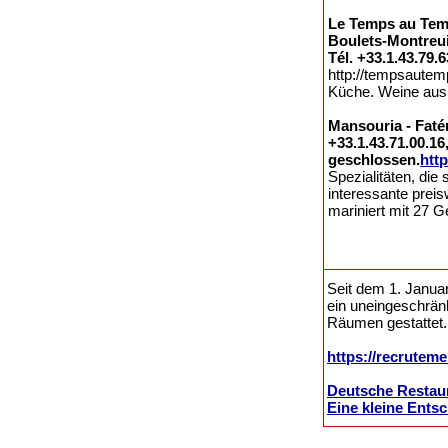
Le Temps au Temp
Boulets-Montreui
Tél. +33.1.43.79.
http://tempsautem
Küche. Weine aus 
Mansouria - Faté
+33.1.43.71.00.1
geschlossen.
htt
Spezialitäten, die
interessante prei
mariniert mit 27 
Seit dem 1. Januar
ein uneingeschrän
Räumen gestattet.
https://recrutem
Deutsche Restaur
Eine kleine Ents