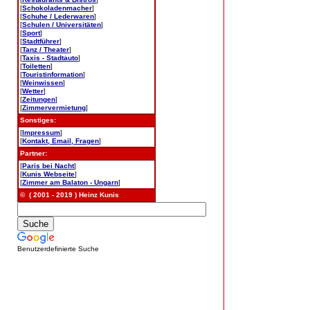
[
Schokoladenmacher
]
[
Schuhe / Lederwaren
]
[
Schulen / Universitäten
]
[
Sport
]
[
Stadtführer
]
[
Tanz / Theater
]
[
Taxis - Stadtauto
]
[
Toiletten
]
[
Touristinformation
]
[
Weinwissen
]
[
Wetter
]
[
Zeitungen
]
[
Zimmervermietung
]
Sonstiges:
[
Impressum
]
[
Kontakt, Email, Fragen
]
Partner:
[
Paris bei Nacht
]
[
Kunis Webseite
]
[
Zimmer am Balaton - Ungarn
]
© ( 2001 - 2019 ) Heinz Kunis
Benutzerdefinierte Suche