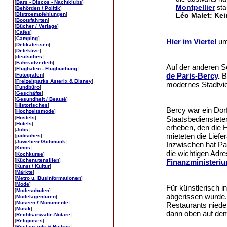
[
Bars - Discos - Nachtklubs
]
Montpellier
st
[
Behörden / Politik
]
[
Bistroempfehlungen
]
Léo Malet: Kei
[
Bootsfahrten
]
[
Bücher / Verlage
]
[
Cafes
]
[
Camping
]
Hier im Viertel
um
[
Delikatessen
]
[
Detektive
]
[
deutsches
]
[
Fahrradverleih
]
Auf der anderen Se
[
Flughäfen - Flugbuchung
]
de Paris-Bercy
.
B
[
Fotografen
]
[
Freizeitparks Asterix & Disney
]
modernes Stadtvier
[
Fundbüro
]
[
Geschäfte
]
[
Gesundheit / Beauté
]
[
Historisches
]
Bercy war ein Dorf
[
Hochzeitsmode
]
Staatsbedienstete
[
Hostels
]
[
Hotels
]
erheben, den die H
[
Jobs
]
mieteten die Lief
[
jüdisches
]
[
Juweliere/Schmuck
]
Inzwischen hat Pa
[
Kinos
]
die wichtigen Adr
[
Kochkurse
]
[
Küchenutensilien
]
Finanzministeri
[
Kunst / Kultur
]
[
Märkte
]
[
Metro u. Businformationen
]
[
Mode
]
Für künstlerisch i
[
Modeschulen
]
abgerissen wurde
[
Modelagenturen
]
[
Museen / Monumente
]
Restaurants nied
[
Musik
]
dann oben auf de
[
Rechtsanwälte-Notare
]
[
Religiöses
]
[
Restaurants & Bistros
]