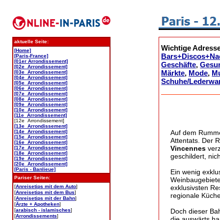
aktuelle Seite:
Wichtige Adresse
[Home]
Bars+Discos+Na
[Paris-France]
[01er Arrondissement]
Geschäfte
,
Gesun
[02e Arrondissement]
Märkte
,
Mode
,
M
[03e Arrondissement]
[04e Arrondissement]
Schuhe/Lederwa
[05e Arrondissement]
[06e Arrondissement]
[07e Arrondissement]
[08e Arrondissement]
[09e Arrondissement]
[10e Arrondissement]
[11e Arrondissement]
[12e Arrondissement]
[13e Arrondissement]
[14e Arrondissement]
Auf dem Rumm
[15e Arrondissement]
Attentats. Der 
[16e Arrondissement]
Vincennes
verz
[17e Arrondissement]
[18e Arrondissement]
geschildert, nic
[19e Arrondissement]
[20e Arrondissement]
[Paris - Banlieue]
Ein wenig exklu
Pariser Seiten:
Weinbaugebiete 
[
Anreisetips mit dem Auto
]
exklusivsten Re
[
Anreisetips mit dem Bus
]
regionale Küche
[
Anreisetips mit der Bahn
]
[
Ärzte + Apotheken
]
[
arabisch - islamisches
]
Doch dieser Bah
[
Arrondissements
]
die auswärts ha