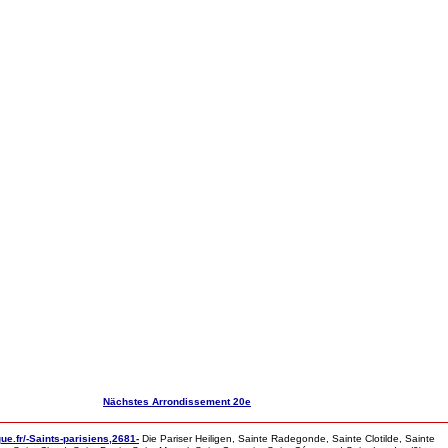
Nächstes Arrondissement 20e
ue.fr/-Saints-parisiens,2681-
Die Pariser Heiligen, Sainte Radegonde, Sainte Clotilde, Sainte