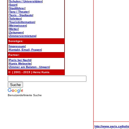
[
Schulen / Universitäten
]
[
Sport
]
[
Stadtführer
]
[
Tanz / Theater
]
[
Taxis - Stadtauto
]
[
Toiletten
]
[
Touristinformation
]
[
Weinwissen
]
[
Wetter
]
[
Zeitungen
]
[
Zimmervermietung
]
Sonstiges:
[
Impressum
]
[
Kontakt, Email, Fragen
]
Partner:
[
Paris bei Nacht
]
[
Kunis Webseite
]
[
Zimmer am Balaton - Ungarn
]
© ( 2001 - 2019 ) Heinz Kunis
Benutzerdefinierte Suche
http://www.paris.catholiq