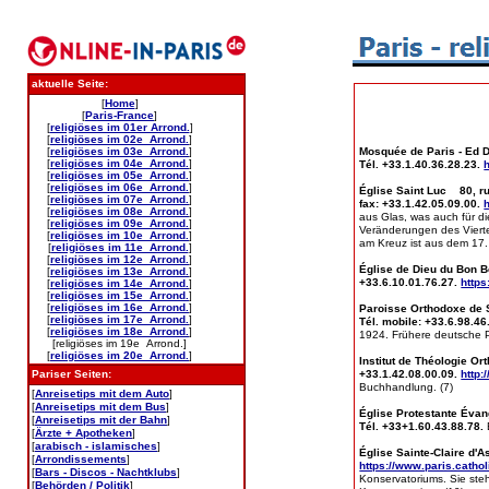
aktuelle Seite:
[
Home
]
[
Paris-France
]
[
religiöses im 01er Arrond.
]
[
religiöses im 02e Arrond.
]
[
religiöses im 03e Arrond.
]
Mosquée de Paris - Ed Da
[
religiöses im 04e Arrond.
]
Tél. +33.1.40.36.28.23.
[
religiöses im 05e Arrond.
]
[
religiöses im 06e Arrond.
]
Église Saint Luc 80, rue
[
religiöses im 07e Arrond.
]
fax: +33.1.42.05.09.00.
[
religiöses im 08e Arrond.
]
aus Glas, was auch für di
[
religiöses im 09e Arrond.
]
Veränderungen des Vierte
[
religiöses im 10e Arrond.
]
am Kreuz ist aus dem 17.
[
religiöses im 11e Arrond.
]
[
religiöses im 12e Arrond.
]
Église de Dieu du Bon B
[
religiöses im 13e Arrond.
]
+33.6.10.01.76.27.
https
[
religiöses im 14e Arrond.
]
[
religiöses im 15e Arrond.
]
[
religiöses im 16e Arrond.
]
Paroisse Orthodoxe de S
[
religiöses im 17e Arrond.
]
Tél. mobile: +33.6.98.46
[
religiöses im 18e Arrond.
]
1924. Frühere deutsche Pro
[religiöses im 19e Arrond.]
[
religiöses im 20e Arrond.
]
Institut de Théologie Or
Pariser Seiten:
+33.1.42.08.00.09.
http:
Buchhandlung. (7)
[
Anreisetips mit dem Auto
]
[
Anreisetips mit dem Bus
]
Église Protestante Évan
[
Anreisetips mit der Bahn
]
Tél. +33+1.60.43.88.78.
[
Ärzte + Apotheken
]
[
arabisch - islamisches
]
Église Sainte-Claire d'A
[
Arrondissements
]
https://www.paris.catholi
[
Bars - Discos - Nachtklubs
]
Konservatoriums. Sie ste
[
Behörden / Politik
]