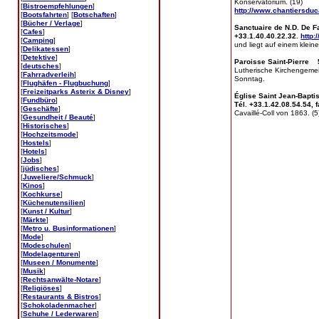
Konservatorium. (19)
[
Bistroempfehlungen
]
http://www.chantiersduca
[
Bootsfahrten
] [
Botschaften
]
[
Bücher / Verlage
]
Sanctuaire de N.D. De Fa
[
Cafes
]
+33.1.40.40.22.32.
http:
[
Camping
]
und liegt auf einem klein
[
Delikatessen
]
[
Detektive
]
Paroisse Saint-Pierre 55
[
deutsches
]
Lutherische Kirchengemei
[
Fahrradverleih
]
Sonntag.
[
Flughäfen - Flugbuchung
]
[
Freizeitparks Asterix & Disney
]
Église Saint Jean-Baptis
[
Fundbüro
]
Tél. +33.1.42.08.54.54, 
[
Geschäfte
]
Cavaillé-Coll von 1863. (5
[
Gesundheit / Beauté
]
[
Historisches
]
[
Hochzeitsmode
]
[
Hostels
]
[
Hotels
]
[
Jobs
]
[
jüdisches
]
[
Juweliere/Schmuck
]
[
Kinos
]
[
Kochkurse
]
[
Küchenutensilien
]
[
Kunst / Kultur
]
[
Märkte
]
[
Metro u. Businformationen
]
[
Mode
]
[
Modeschulen
]
[
Modelagenturen
]
[
Museen / Monumente
]
[
Musik
]
[
Rechtsanwälte-Notare
]
[
Religiöses
]
[
Restaurants & Bistros
]
[
Schokoladenmacher
]
[
Schuhe / Lederwaren
]