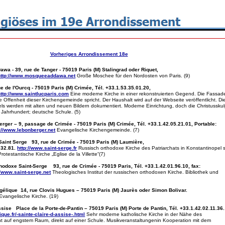
Vorheriges Arrondissement 18e
wa - 39, rue de Tanger - 75019 Paris (M) Stalingrad oder Riquet,
http://www.mosqueeaddawa.net
Große Moschee für den Nordosten von Paris. (9)
 de l'Ourcq - 75019 Paris (M) Crimée, Tél. +33.1.53.35.01.20,
http://www.saintlucparis.com
Eine moderne Kirche in einer rekonstruierten Gegend. Die Fassade
e Offenheit dieser Kirchengemeinde spricht. Der Haushalt wird auf der Webseite veröffentlicht. Di
ls werden mit alten und neuen Bildern dokumentiert. Moderne Einrichtung, doch die Christusskul
 Jahrhundert; deutsche Schule. (5)
erger – 9, passage de Crimée - 75019 Paris (M) Crimée, Tél. +33.1.42.05.21.01, Portable:
://www.lebonberger.net
Evangelische Kirchengemeinde. (7)
aint Serge 93, rue de Crimée - 75019 Paris (M) Laumière,
.32.81.
http://www.saint-serge.fr
Russisch orthodoxe Kirche des Patriarchats in Konstantinopel s
testantische Kirche „Eglise de la Villette“(7)
thodoxe Saint-Serge 93, rue de Crimée - 75019 Paris, Tél. +33.1.42.01.96.10, fax:
//www.saint-serge.net
Theologisches Institut der russischen orthodoxen Kirche. Bibliothek und
gélique 14, rue Clovis Hugues – 75019 Paris (M) Jaurès oder Simon Bolivar.
Evangelische Kirche. (19)
ssise Place de la Porte-de-Pantin – 75019 Paris (M) Porte de Pantin, Tél. +33.1.42.02.11.36.
que.fr/-sainte-claire-d-assise-.html
Sehr moderne katholische Kirche in der Nähe des
ht auf engstem Raum, direkt auf einer Schule. Musikveranstaltungenin Kooperation mit dem