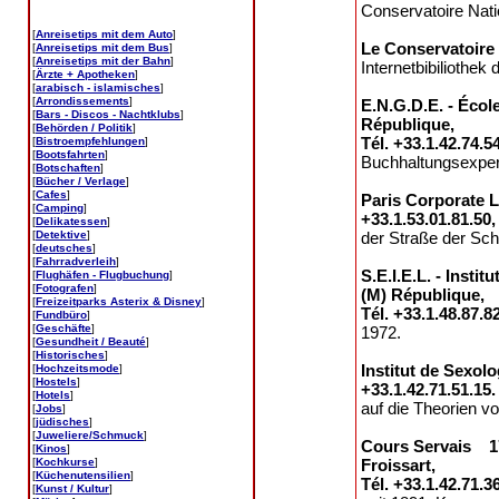
Conservatoire Natio
[
Anreisetips mit dem Auto
]
Le Conservatoire
[
Anreisetips mit dem Bus
]
[
Anreisetips mit der Bahn
]
Internetbibiliothek
[
Ärzte + Apotheken
]
[
arabisch - islamisches
]
[
Arrondissements
]
E.N.G.D.E. - Écol
[
Bars - Discos - Nachtklubs
]
République,
[
Behörden / Politik
]
Tél. +33.1.42.74.5
[
Bistroempfehlungen
]
[
Bootsfahrten
]
Buchhaltungsexpert
[
Botschaften
]
[
Bücher / Verlage
]
[
Cafes
]
Paris Corporate L
[
Camping
]
+33.1.53.01.81.50,
[
Delikatessen
]
[
Detektive
]
der Straße der Sch
[
deutsches
]
[
Fahrradverleih
]
S.E.I.E.L. - Inst
[
Flughäfen - Flugbuchung
]
[
Fotografen
]
(M) République,
[
Freizeitparks Asterix & Disney
]
Tél. +33.1.48.87.8
[
Fundbüro
]
[
Geschäfte
]
1972.
[
Gesundheit / Beauté
]
[
Historisches
]
Institut de Sexolo
[
Hochzeitsmode
]
[
Hostels
]
+33.1.42.71.51.15.
[
Hotels
]
auf die Theorien v
[
Jobs
]
[
jüdisches
]
[
Juweliere/Schmuck
]
Cours Servais 17
[
Kinos
]
[
Kochkurse
]
Froissart,
[
Küchenutensilien
]
Tél. +33.1.42.71.3
[
Kunst / Kultur
]