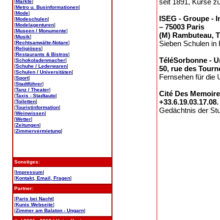
seit 1891, Kurse z
[
Märkte
]
[
Metro u. Businformationen
]
[
Mode
]
ISEG - Groupe - 
[
Modeschulen
]
[
Modelagenturen
]
– 75003 Paris
[
Museen / Monumente
]
(M) Rambuteau, Tél
[
Musik
]
Sieben Schulen in
[
Rechtsanwälte-Notare
]
[
Religiöses
]
[
Restaurants & Bistros
]
TéléSorbonne - Un
[
Schokoladenmacher
]
[
Schuhe / Lederwaren
]
50, rue des Tourn
[
Schulen / Universitäten
]
Fernsehen für die U
[
Sport
]
[
Stadtführer
]
[
Tanz / Theater
]
Cité Des Memoires
[
Taxis - Stadtauto
]
+33.6.19.03.17.08
[
Toiletten
]
[
Touristinformation
]
Gedächtnis der Stu
[
Weinwissen
]
[
Wetter
]
[
Zeitungen
]
[
Zimmervermietung
]
Sonstiges:
[
Impressum
]
[
Kontakt, Email, Fragen
]
Partner:
[
Paris bei Nacht
]
[
Kunis Webseite
]
[
Zimmer am Balaton - Ungarn
]