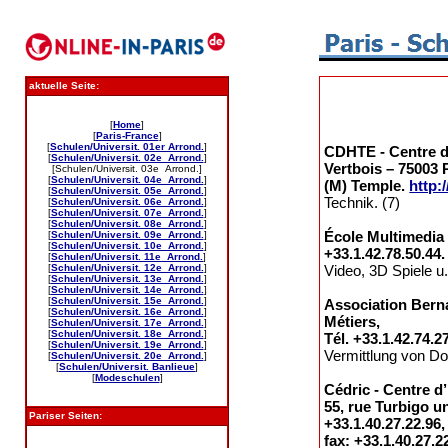
aktuelle Seite:
[
Home
]
[
Paris-France
]
[
Schulen/Universit. 01er Arrond.
]
CDHTE - Centre d
[
Schulen/Universit. 02e Arrond.
]
Vertbois – 75003 
[Schulen/Universit. 03e Arrond.]
[
Schulen/Universit. 04e Arrond.
]
(M) Temple.
http:
[
Schulen/Universit. 05e Arrond.
]
Technik. (7)
[
Schulen/Universit. 06e Arrond.
]
[
Schulen/Universit. 07e Arrond.
]
[
Schulen/Universit. 08e Arrond.
]
École Multimedia 2
[
Schulen/Universit. 09e Arrond.
]
[
Schulen/Universit. 10e Arrond.
]
+33.1.42.78.50.44
[
Schulen/Universit. 11e Arrond.
]
[
Schulen/Universit. 12e Arrond.
]
Video, 3D Spiele u.
[
Schulen/Universit. 13e Arrond.
]
[
Schulen/Universit. 14e Arrond.
]
[
Schulen/Universit. 15e Arrond.
]
Association Berna
[
Schulen/Universit. 16e Arrond.
]
Métiers,
[
Schulen/Universit. 17e Arrond.
]
[
Schulen/Universit. 18e Arrond.
]
Tél. +33.1.42.74.27
[
Schulen/Universit. 19e Arrond.
]
Vermittlung von Dok
[
Schulen/Universit. 20e Arrond.
]
[
Schulen/Universit. Banlieue
]
[
Modeschulen
]
Cédric - Centre 
55, rue Turbigo u
Pariser Seiten:
+33.1.40.27.22.96,
fax: +33.1.40.27.2