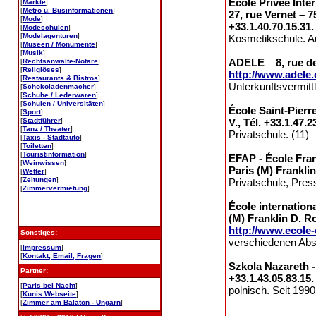
École Privée Inte
[
Märkte
]
[
Metro u. Businformationen
]
27, rue Vernet – 7
[
Mode
]
+33.1.40.70.15.31
[
Modeschulen
]
[
Modelagenturen
]
Kosmetikschule. A
[
Museen / Monumente
]
[
Musik
]
ADELE 8, rue de B
[
Rechtsanwälte-Notare
]
[
Religiöses
]
http://www.adele.
[
Restaurants & Bistros
]
Unterkunftsvermittl
[
Schokoladenmacher
]
[
Schuhe / Lederwaren
]
[
Schulen / Universitäten
]
École Saint-Pierr
[
Sport
]
[
Stadtführer
]
V., Tél. +33.1.47.2
[
Tanz / Theater
]
Privatschule. (11)
[
Taxis - Stadtauto
]
[
Toiletten
]
[
Touristinformation
]
EFAP - École Fra
[
Weinwissen
]
Paris (M) Franklin
[
Wetter
]
[
Zeitungen
]
Privatschule, Pres
[
Zimmervermietung
]
École internation
(M) Franklin D. Ro
http://www.ecole
Sonstiges:
verschiedenen Absc
[
Impressum
]
[
Kontakt, Email, Fragen
]
Szkola Nazareth -
Partner:
+33.1.43.05.83.15
[
Paris bei Nacht
]
polnisch. Seit 1990
[
Kunis Webseite
]
[
Zimmer am Balaton - Ungarn
]