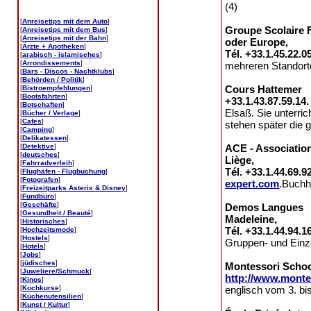
(4)
[
Anreisetips mit dem Auto
]
Groupe Scolaire F
[
Anreisetips mit dem Bus
]
[
Anreisetips mit der Bahn
]
oder Europe,
[
Ärzte + Apotheken
]
Tél. +33.1.45.22.0
[
arabisch - islamisches
]
[
Arrondissements
]
mehreren Standorte
[
Bars - Discos - Nachtklubs
]
[
Behörden / Politik
]
Cours Hattemer 5
[
Bistroempfehlungen
]
[
Bootsfahrten
]
+33.1.43.87.59.14
[
Botschaften
]
Elsaß. Sie unterri
[
Bücher / Verlage
]
[
Cafes
]
stehen später die 
[
Camping
]
[
Delikatessen
]
[
Detektive
]
ACE - Associatio
[
deutsches
]
Liège,
[
Fahrradverleih
]
Tél. +33.1.44.69.9
[
Flughäfen - Flugbuchung
]
[
Fotografen
]
expert.com
.Buchh
[
Freizeitparks Asterix & Disney
]
[
Fundbüro
]
[
Geschäfte
]
Demos Langues 20
[
Gesundheit / Beauté
]
Madeleine,
[
Historisches
]
Tél. +33.1.44.94.1
[
Hochzeitsmode
]
[
Hostels
]
Gruppen- und Einzel
[
Hotels
]
[
Jobs
]
[
jüdisches
]
Montessori Schoo
[
Juweliere/Schmuck
]
http://www.monte
[
Kinos
]
[
Kochkurse
]
englisch vom 3. bi
[
Küchenutensilien
]
[
Kunst / Kultur
]