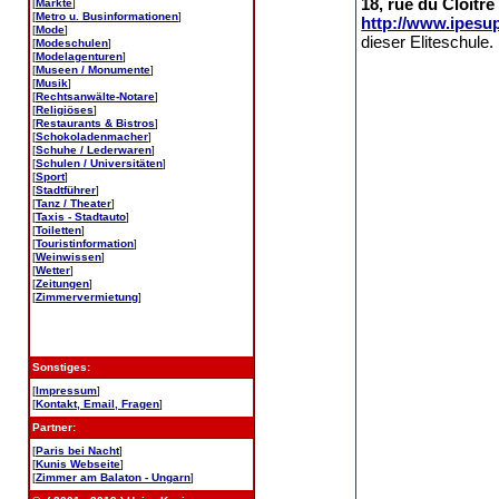
18, rue du Cloître
[
Märkte
]
[
Metro u. Businformationen
]
http://www.ipesup
[
Mode
]
dieser Eliteschule. 
[
Modeschulen
]
[
Modelagenturen
]
[
Museen / Monumente
]
[
Musik
]
[
Rechtsanwälte-Notare
]
[
Religiöses
]
[
Restaurants & Bistros
]
[
Schokoladenmacher
]
[
Schuhe / Lederwaren
]
[
Schulen / Universitäten
]
[
Sport
]
[
Stadtführer
]
[
Tanz / Theater
]
[
Taxis - Stadtauto
]
[
Toiletten
]
[
Touristinformation
]
[
Weinwissen
]
[
Wetter
]
[
Zeitungen
]
[
Zimmervermietung
]
Sonstiges:
[
Impressum
]
[
Kontakt, Email, Fragen
]
Partner:
[
Paris bei Nacht
]
[
Kunis Webseite
]
[
Zimmer am Balaton - Ungarn
]