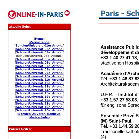
aktuelle Seite:
[
Home
]
[
Paris-France
]
[
Schulen/Universit. 01er Arrond.
]
Assistance Publiq
[
Schulen/Universit. 02e Arrond.
]
développement des
[
Schulen/Universit. 03e Arrond.
]
[Schulen/Universit. 04e Arrond.]
+33.1.40.27.41.13,
[
Schulen/Universit. 05e Arrond.
]
städtischen Hospitä
[
Schulen/Universit. 06e Arrond.
]
[
Schulen/Universit. 07e Arrond.
]
[
Schulen/Universit. 08e Arrond.
]
Académie d’Archit
[
Schulen/Universit. 09e Arrond.
]
[
Schulen/Universit. 10e Arrond.
]
Tél. +33.1.48.87.8
[
Schulen/Universit. 11e Arrond.
]
[
Schulen/Universit. 12e Arrond.
]
Architekturakademi
[
Schulen/Universit. 13e Arrond.
]
[
Schulen/Universit. 14e Arrond.
]
[
Schulen/Universit. 15e Arrond.
]
U.F.R. – Institut
[
Schulen/Universit. 16e Arrond.
]
+33.1.57.27.58.03
[
Schulen/Universit. 17e Arrond.
]
[
Schulen/Universit. 18e Arrond.
]
für englische Sprac
[
Schulen/Universit. 19e Arrond.
]
[
Schulen/Universit. 20e Arrond.
]
[
Schulen/Universit. Banlieue
]
Ensemble Privé Sc
[
Modeschulen
]
(M) Saint-Paul,
Tél. +33.1.44.59.2
Pariser Seiten:
Traditionelle kath
(4)