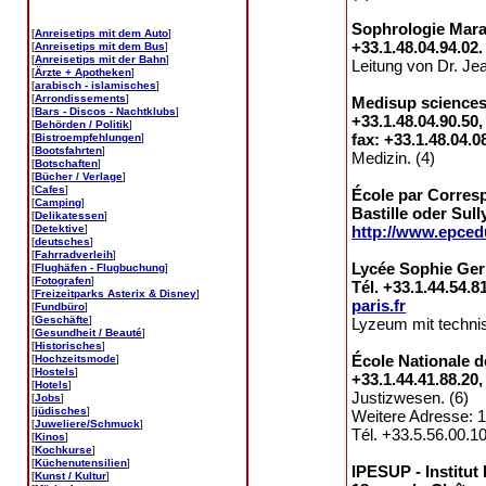
Sophrologie Marai
[
Anreisetips mit dem Auto
]
+33.1.48.04.94.02
[
Anreisetips mit dem Bus
]
[
Anreisetips mit der Bahn
]
Leitung von Dr. Jea
[
Ärzte + Apotheken
]
[
arabisch - islamisches
]
[
Arrondissements
]
Medisup sciences 
[
Bars - Discos - Nachtklubs
]
+33.1.48.04.90.50,
[
Behörden / Politik
]
fax: +33.1.48.04.0
[
Bistroempfehlungen
]
[
Bootsfahrten
]
Medizin. (4)
[
Botschaften
]
[
Bücher / Verlage
]
[
Cafes
]
École par Corresp
[
Camping
]
Bastille oder Sull
[
Delikatessen
]
[
Detektive
]
http://www.epced
[
deutsches
]
[
Fahrradverleih
]
Lycée Sophie Ger
[
Flughäfen - Flugbuchung
]
[
Fotografen
]
Tél. +33.1.44.54.8
[
Freizeitparks Asterix & Disney
]
paris.fr
[
Fundbüro
]
[
Geschäfte
]
Lyzeum mit techni
[
Gesundheit / Beauté
]
[
Historisches
]
École Nationale d
[
Hochzeitsmode
]
[
Hostels
]
+33.1.44.41.88.20,
[
Hotels
]
Justizwesen. (6)
[
Jobs
]
[
jüdisches
]
Weitere Adresse: 
[
Juweliere/Schmuck
]
Tél. +33.5.56.00.10
[
Kinos
]
[
Kochkurse
]
[
Küchenutensilien
]
IPESUP - Institut
[
Kunst / Kultur
]