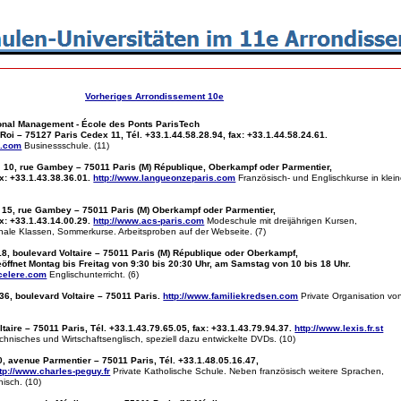
Vorheriges Arrondissement 10e
ional Management - École des Ponts ParisTech
 Roi – 75127 Paris Cedex 11, Tél. +33.1.44.58.28.94, fax: +33.1.44.58.24.61.
s.com
Businessschule. (11)
0, rue Gambey – 75011 Paris (M) République, Oberkampf oder Parmentier,
ax: +33.1.43.38.36.01.
http://www.langueonzeparis.com
Französisch- und Englischkurse in klei
15, rue Gambey – 75011 Paris (M) Oberkampf oder Parmentier,
ax: +33.1.43.14.00.29.
http://www.acs-paris.com
Modeschule mit dreijährigen Kursen,
onale Klassen, Sommerkurse. Arbeitsproben auf der Webseite. (7)
, boulevard Voltaire – 75011 Paris (M) République oder Oberkampf,
eöffnet Montag bis Freitag von 9:30 bis 20:30 Uhr, am Samstag von 10 bis 18 Uhr.
ccelere.com
Englischunterricht. (6)
6, boulevard Voltaire – 75011 Paris.
http://www.familiekredsen.com
Private Organisation vo
aire – 75011 Paris, Tél. +33.1.43.79.65.05, fax: +33.1.43.79.94.37.
http://www.lexis.fr.st
echnisches und Wirtschaftsenglisch, speziell dazu entwickelte DVDs. (10)
 avenue Parmentier – 75011 Paris, Tél. +33.1.48.05.16.47,
ttp://www.charles-peguy.fr
Private Katholische Schule. Neben französisch weitere Sprachen,
isch. (10)