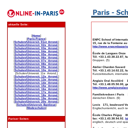
aktuelle Seite:
[
Home
]
[
Paris-France
]
ENPC School of Internat
[
Schulen/Universit. 01er Arrond.
]
15, rue de la Fontaine au
[
Schulen/Universit. 02e Arrond.
]
http://www.enpcmbapari
[
Schulen/Universit. 03e Arrond.
]
[
Schulen/Universit. 04e Arrond.
]
École de Langues Onze 1
[
Schulen/Universit. 05e Arrond.
]
Tél. +33.1.43.38.22.87, f
[
Schulen/Universit. 06e Arrond.
]
Gruppen. (5)
[
Schulen/Universit. 07e Arrond.
]
[
Schulen/Universit. 08e Arrond.
]
[
Schulen/Universit. 09e Arrond.
]
Atelier Chardon Savard 
[
Schulen/Universit. 10e Arrond.
]
Tél. +33.1.43.14.02.22, f
[Schulen/Universit. 11e Arrond.]
Kurzzeitstudium, internati
[
Schulen/Universit. 12e Arrond.
]
[
Schulen/Universit. 13e Arrond.
]
Anglais Oral Accéléré 18
[
Schulen/Universit. 14e Arrond.
]
Tél. +33.1.48.05.50.00, g
[
Schulen/Universit. 15e Arrond.
]
http://www.anglaisorala
[
Schulen/Universit. 16e Arrond.
]
[
Schulen/Universit. 17e Arrond.
]
Familiekredsen i Paris 3
[
Schulen/Universit. 18e Arrond.
]
dänischen Eltern. (9)
[
Schulen/Universit. 19e Arrond.
]
[
Schulen/Universit. 20e Arrond.
]
[
Schulen/Universit. Banlieue
]
Lexis 171, boulevard Volt
[
Modeschulen
]
Englischunterricht, auch t
École Charles Péguy 80,
fax: +33.1.43.38.94.92.
h
Pariser Seiten:
englisch, deutsch und span