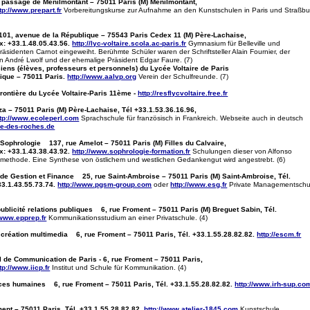
 passage de Ménilmontant – 75011 Paris (M) Ménilmontant,
tp://www.prepart.fr
Vorbereitungskurse zur Aufnahme an den Kunstschulen in Paris und Straßbu
101, avenue de la République – 75543 Paris Cedex 11 (M) Père-Lachaise,
ax: +33.1.48.05.43.56.
http://lyc-voltaire.scola.ac-paris.fr
Gymnasium für Belleville und
sidenten Carnot eingeweiht. Berühmte Schüler waren der Schriftsteller Alain Fournier, der
in André Lwolf und der ehemalige Präsident Edgar Faure. (7)
ens (élèves, professeurs et personnels) du Lycée Voltaire de Paris
ique – 75011 Paris.
http://www.aalvp.org
Verein der Schulfreunde. (7)
ontière du Lycée Voltaire-Paris 11ème -
http://resflycvoltaire.free.fr
a – 75011 Paris (M) Père-Lachaise, Tél +33.1.53.36.16.96,
ttp://www.ecoleperl.com
Sprachschule für französisch in Frankreich. Webseite auch in deutsch
le-des-roches.de
a Sophrologie 137, rue Amelot – 75011 Paris (M) Filles du Calvaire,
ax: +33.1.43.38.43.92.
http://www.sophrologie-formation.fr
Schulungen dieser von Alfonso
methode. Eine Synthese von östlichem und westlichen Gedankengut wird angestrebt. (6)
de Gestion et Finance 25, rue Saint-Ambroise – 75011 Paris (M) Saint-Ambroise, Tél.
33.1.43.55.73.74.
http://www.pgsm-group.com
oder
http://www.esg.fr
Private Managementschu
blicité relations publiques 6, rue Froment – 75011 Paris (M) Breguet Sabin, Tél.
/www.epprep.fr
Kommunikationsstudium an einer Privatschule. (4)
création multimedia 6, rue Froment – 75011 Paris, Tél. +33.1.55.28.82.82.
http://escm.fr
onal de Communication de Paris - 6, rue Froment – 75011 Paris,
tp://www.iicp.fr
Institut und Schule für Kommunikation. (4)
urces humaines 6, rue Froment – 75011 Paris, Tél. +33.1.55.28.82.82.
http://www.irh-sup.co
ent – 75011 Paris, Tél. +33.1.55.28.82.82.
http://www.atelier-1845.com
Kunstschule,