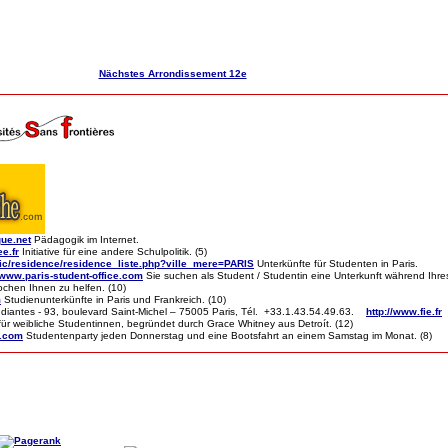
Nächstes Arrondissement 12e
ue.net
Pädagogik im Internet.
ee.fr
Initiative für eine andere Schulpolitik. (5)
lic/residence/residence_liste.php?ville_mere=PARIS
Unterkünfte für Studenten in Paris.
//www.paris-student-office.com
Sie suchen als Student / Studentin eine Unterkunft während Ihre
ochen Ihnen zu helfen. (10)
m
Studienunterkünfte in Paris und Frankreich. (10)
tudiantes - 93, boulevard Saint-Michel – 75005 Paris, Tél. +33.1.43.54.49.63.
http://www.fie.fr
 weibliche Studentinnen, begründet durch Grace Whitney aus Detroít. (12)
y.com
Studentenparty jeden Donnerstag und eine Bootsfahrt an einem Samstag im Monat. (8)