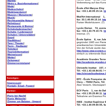
[
Märkte
]
Vorbereitung auf das Kuns
[
Metro u. Businformationen
]
[
Mode
]
École d'Art Maryse Eloy 
[
Modeschulen
]
fax: +33.1.40.09.15.14.
h
[
Modelagenturen
]
[
Museen / Monumente
]
Mod'Art International 1, 
[
Musik
]
fax: 33.1.40.09.15.14.
htt
[
Rechtsanwälte-Notare
]
Pariser Modehäusern. (7)
[
Religiöses
]
[
Restaurants & Bistros
]
Lycée Dorian 74, avenue 
[
Schokoladenmacher
]
fax: +33.1.43.79.10.72.
h
[
Schuhe / Lederwaren
]
Internat. (7)
[
Schulen / Universitäten
]
[
Sport
]
École Spéos 8, rue Jules
[
Stadtführer
]
gegründet 1985 von Pierre
[
Tanz / Theater
]
amerikanischen Universitä
[
Taxis - Stadtauto
]
Von der Schule wurde das 
[
Toiletten
]
http://www.stop-system.
[
Touristinformation
]
einfach zu erlernende Basi
[
Weinwissen
]
[
Wetter
]
Académie Grandes Terres 
[
Zeitungen
]
http://academie-grandes-t
[
Zimmervermietung
]
Christelle Institut 157, 
Tél. +33.1.43.44.84.81 / 
http://christellesthetique.f
Sonstiges:
EFC - École Française de
Clery – 75002 Paris, Tél.
[
Impressum
]
Aber Vorsicht, Glücksspiel
[
Kontakt, Email, Fragen
]
ECV Paris 1, rue du Daho
Partner:
fax: +33.1.55.25.80.11.
ht
[
Paris bei Nacht
]
Teilnahme am Erasmus Pr
[
Kunis Webseite
]
[
Zimmer am Balaton - Ungarn
]
ISEE - Institut Supérieu
Tél. +33.1.40.09.60.55, f