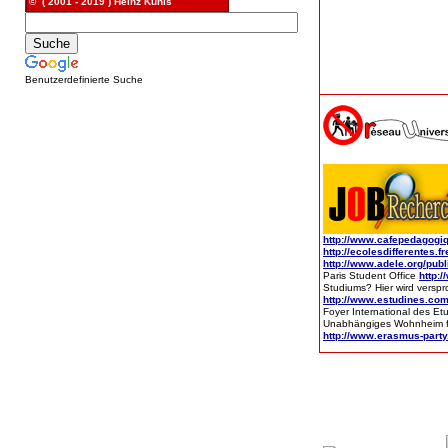
© ( 2001 - 2019 ) Heinz Kunis
Benutzerdefinierte Suche
http://www.cafepedagogiq
http://ecolesdifferentes.fr
http://www.adele.org/pub
Paris Student Office
http:
Studiums? Hier wird verspr
http://www.estudines.co
Foyer International des E
Unabhängiges Wohnheim für
http://www.erasmus-part