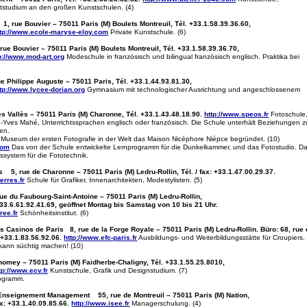
tstudium an den großen Kunstschulen. (4)
1, rue Bouvier – 75011 Paris (M) Boulets Montreuil, Tél. +33.1.58.39.36.60,
ttp://www.ecole-maryse-eloy.com
Private Kunstschule. (6)
rue Bouvier – 75011 Paris (M) Boulets Montreuil, Tél. +33.1.58.39.36.70,
p://www.mod-art.org
Modeschule in französisch und bilingual französisch englisch. Praktika bei
Philippe Auguste – 75011 Paris, Tél. +33.1.44.93.81.30,
ttp://www.lycee-dorian.org
Gymnasium mit technologischer Ausrichtung und angeschlossenem
 Vallès – 75011 Paris (M) Charonne, Tél. +33.1.43.48.18.90.
http://www.speos.fr
Fotoschule
-Yves Mahé, Unterrichtssprachen englisch oder französisch. Die Schule unterhält Beziehungen z
ten.
Museum der ersten Fotografie in der Welt das Maison Nicéphore Niépce begründet. (10)
com
Das von der Schule entwickelte Lernprogramm für die Dunkelkammer, und das Fotostudio. D
ssystem für die Fototechnik.
5, rue de Charonne – 75011 Paris (M) Ledru-Rollin, Tél. / fax: +33.1.47.00.29.37.
erres.fr
Schule für Grafiker, Innenarchitekten, Modestylisten. (5)
rue du Faubourg-Saint-Antoine – 75011 Paris (M) Ledru-Rollin,
+33.6.61.92.41.69, geöffnet Montag bis Samstag von 10 bis 21 Uhr.
ree.fr
Schönheitsinstitut. (6)
s Casinos de Paris 8, rue de la Forge Royale – 75011 Paris (M) Ledru-Rollin. Büro: 68, rue
 +33.1.83.56.92.06.
http://www.efc-paris.fr
Ausbildungs- und Weiterbildungsstätte für Croupiers.
 kann süchtig machen! (10)
mey – 75011 Paris (M) Faidherbe-Chaligny, Tél. +33.1.55.25.8010,
tp://www.ecv.fr
Kunstschule, Grafik und Designstudium. (7)
ogramm.
r Enseignement Management 55, rue de Montreuil – 75011 Paris (M) Nation,
ax: +33.1.40.09.85.66.
http://www.isee.fr
Managerschulung. (4)