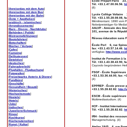
École Prepart Paris 23,
Tél. +33.1.47.00.06.56.
ht
(6)
[
Anreisetips mit dem Auto
]
[
Anreisetips mit dem Bus
]
Lycée Collège Voltaire 
[
Anreisetips mit der Bahn
]
Tél. +33.1.55.28.08.08, f
[
Ärzte + Apotheken
]
Ménilmontant. 1890 vom Prä
[
arabisch - islamisches
]
Nobelpreisträger für Mediz
[
Arrondissements
]
AALVP - Amicale des Anci
[
Bars - Discos - Nachtklubs
]
101, avenue de la Républ
[
Behörden / Politik
]
[
Bistroempfehlungen
]
Réseau éducation sans Fr
[
Bootsfahrten
]
[
Botschaften
]
École Perl 6, rue Spinoz
[
Bücher / Verlage
]
fax: +33.1.43.57.14.46.
h
[
Cafes
]
verfügbar.
http://www.eco
[
Camping
]
[
Delikatessen
]
Institut de Formation à l
[
Detektive
]
Tél. +33.1.43.38.43.90, f
[
deutsches
]
Caycedo begründeten Heil
[
Fahrradverleih
]
[
Flughäfen - Flugbuchung
]
FSGF - École Supérieure 
[
Fotografen
]
+33.1.53.36.44.00, fax: +
[
Freizeitparks Asterix & Disney
]
(4)
[
Fundbüro
]
[
Geschäfte
]
EPPREP - École presse pu
[
Gesundheit / Beauté
]
+33.1.55.28.82.82.
http:/
[
Historisches
]
[
Hochzeitsmode
]
ESCM - École supérieure 
[
Hostels
]
Multimediastudium. (4)
[
Hotels
]
[
Jobs
]
IICP - Institut Internati
[
jüdisches
]
Tél. +33.1.55.28.82.82.
ht
[
Juweliere/Schmuck
]
[
Kinos
]
IRH - Institut des resso
[
Kochkurse
]
Managerschulung. (4)
[
Küchenutensilien
]
[
Kunst / Kultur
]
Atelier 1845 6, rue From